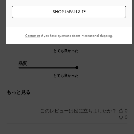
お財布、ポーチなどを入れることができ大容量だけど見た目は
そこまで大きくない！
SHOP JAPAN SITE
手持ちでも肩からかけることができるので便利でした！
|
サイズ:
その他（シューズ以外）
カラー:
ブラウン系
Contact us
if you have questions about international shipping.
デザイン
とても良かった
品質
とても良かった
もっと見る
このレビューは役に立ちましたか？
0
0