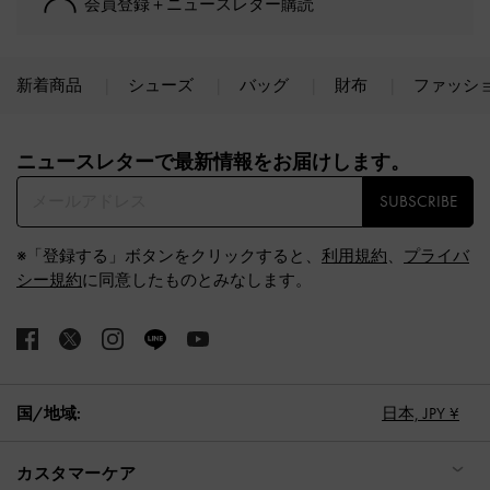
会員登録＋ニュースレター購読
新着商品
シューズ
バッグ
財布
ファッシ
Site footer
ニュースレターで最新情報をお届けします。​
SUBSCRIBE
※「登録する」ボタンをクリックすると、
利用規約
、
プライバ
シー規約
に同意したものとみなします。
国/地域:
日本,
JPY ¥
カスタマーケア