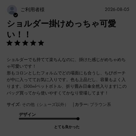
公
2026-08-05
ご利用者様
開
ショルダー掛けめっちゃ可愛
日
い！！
ショルダーでも持てて楽ちんなのに、掛けた感じがめちゃめち
ゃ可愛いです！
形もコロンとしたフォルムでどの場面にも合うし、ちびポーチ
が中に入っててお気に入りです。色も上品だし、容量もよく入
ります。(500mlペットボトル、折り畳み日傘全然入ります)この
バッグ買ってから使いやすくてかなり登場してます！
|
サイズ:
その他（シューズ以外）
カラー:
ブラウン系
デザイン
とても良かった