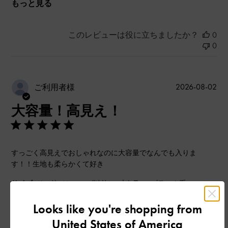
もっと見る
このレビューは役に立ちましたか？
0
0
公
2026-08-02
ご利用者様
開
大容量！高見え！
日
すっごく高見えでおしゃれなのに大容量でなんでも入りま
す！！生地も柔らかくて好き
|
サイズ:
その他（シューズ以外）
カラー:
ブラック系
デザイン
Looks like you're shopping from
United States of America
とても良かった