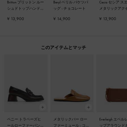
Britton ブリットン ルー
Beryl ベリル バケツバ
Cesia セシア 
シュドトップハンドル
ッグ
-
チョコレート
メタリックアク
トートバッグ
-
チョコ
フリンジショル
¥ 13,900
¥ 14,900
¥ 13,900
レート
ッグ
-
シエナブ
このアイテムとマッチ
ペニー トラペーズヒ
メタリックバー ロー
Everleigh エベ
ールローファーパンプ
ファーミュール
-
コニ
ップアラウンド