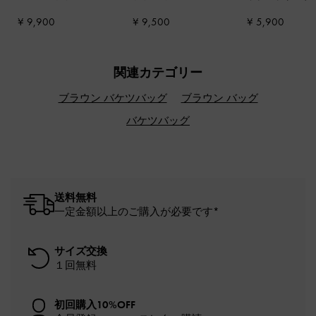
ス
-
ブラウン
ャック
ホルダー
-
チョ
¥ 9,900
¥ 9,500
¥ 5,900
ト
関連カテゴリー
ブラウン バケツバッグ
ブラウン バッグ
バケツバッグ
送料無料
一定金額以上のご購入が必要です*
サイズ交換
１回無料
初回購入10%OFF