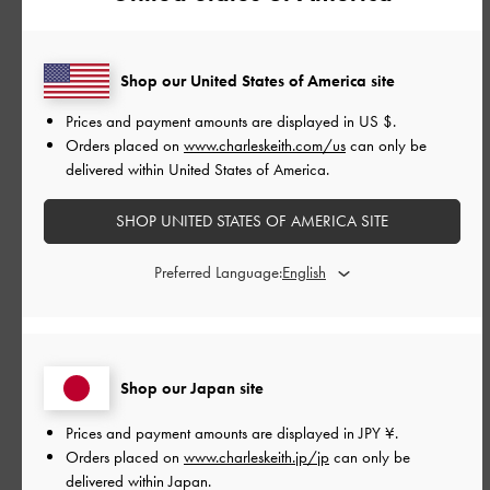
品質
とても良かった
Shop our United States of America site
Prices and payment amounts are displayed in
US $
.
もっと見る
Orders placed on
www.charleskeith.com/us
can only be
delivered within United States of America.
このレビューは役に立ちましたか？
0
SHOP UNITED STATES OF AMERICA SITE
0
Preferred Language:
公
2026-07-29
ご利用者様
開
全てちょうどいい！
日
Shop our Japan site
Prices and payment amounts are displayed in
JPY ¥
.
Orders placed on
www.charleskeith.jp/jp
can only be
旅行の時にちょうどいい鞄が欲しくて購入しましたが大正解！
delivered within Japan.
日傘、ペットボトル、ハンディファン、旅行雑誌(ミニサイズ)、