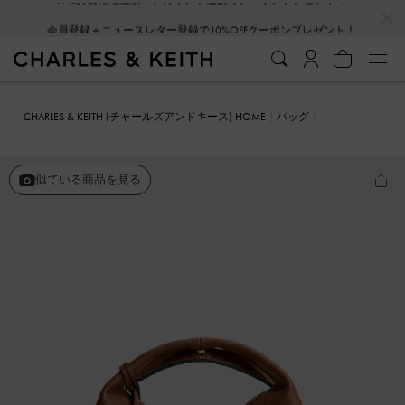
…
…
会員登録＋ニュースレター登録で10%OFFクーポンプレゼント！
CHARLES & KEITH (チャールズアンドキース) HOME
バッグ
バケツバッグ
Chance チャンス メタリックアクセントバケットバッ
グ
似ている商品を見る