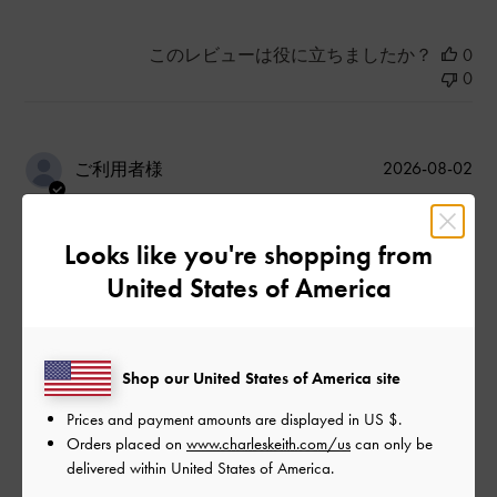
このレビューは役に立ちましたか？
0
0
公
2026-08-02
ご利用者様
開
大容量！高見え！
日
Looks like you're shopping from
United States of America
すっごく高見えでおしゃれなのに大容量でなんでも入りま
す！！生地も柔らかくて好き
|
Shop our United States of America site
サイズ:
その他（シューズ以外）
カラー:
ブラック系
デザイン
Prices and payment amounts are displayed in
US $
.
Orders placed on
www.charleskeith.com/us
can only be
とても良かった
delivered within United States of America.