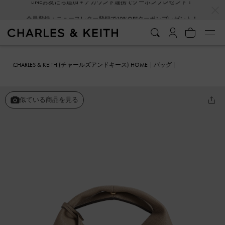
…
…
会員登録＋ニュースレター登録で10%OFFクーポンプレゼント！
CHARLES & KEITH (チャールズアンドキース) HOME
バッグ
バケツバッグ
Chance チャンス メタリックアクセントバケットバッ
グ
似ている商品を見る