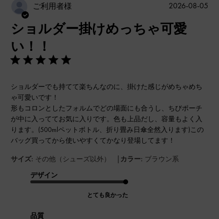
公
2026-08-05
ご利用者様
開
ショルダー掛けめっちゃ可愛
日
い！！
ショルダーでも持てて楽ちんなのに、掛けた感じがめちゃめち
ゃ可愛いです！
形もコロンとしたフォルムでどの場面にも合うし、ちびポーチ
が中に入っててお気に入りです。色も上品だし、容量もよく入
ります。(500mlペットボトル、折り畳み日傘全然入ります)この
バッグ買ってから使いやすくてかなり登場してます！
|
サイズ:
その他（シューズ以外）
カラー:
ブラウン系
デザイン
とても良かった
品質