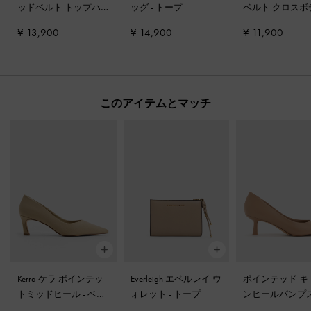
ッドベルト トップハ
ッグ
-
トープ
ベルト クロスボ
ンドルバッグ
-
サンド
バッグ
-
サンド
¥ 13,900
¥ 14,900
¥ 11,900
ベージュ
ュ
このアイテムとマッチ
Kerra ケラ ポインテッ
Everleigh エベルレイ ウ
ポインテッド キ
トミッドヒール
-
ベー
ォレット
-
トープ
ンヒールパンプ
ジュ
ード