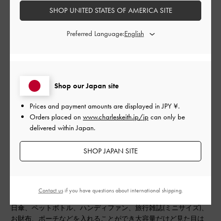
品質
SHOP UNITED STATES OF AMERICA SITE
とても良かった
Preferred Language:
もっと見る
このレビューは役に立ちましたか？
0
Shop our Japan site
0
Prices and payment amounts are displayed in
JPY ¥
.
Orders placed on
www.charleskeith.jp/jp
can only be
delivered within Japan.
公
2026-07-29
ご利用者様
開
SHOP JAPAN SITE
全てちょうどいい！
日
Contact us
if you have questions about international shipping.
旅行の時にちょうどいい鞄が欲しくて購入しましたが大正解！
日傘、ペットボトル、ハンディファン、旅行雑誌(ミニサイズ)、
お財布、ポーチなどを入れることができ大容量だけど見た目は