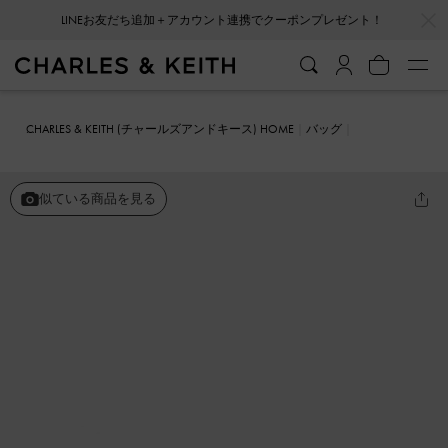
…
…
会員登録＋ニュースレター登録で10%OFFクーポンプレゼント！
CHARLES & KEITH (チャールズアンドキース) HOME
バッグ
ショルダーバッグ
Arwen アルウェン キルトショルダーバッグ
似ている商品を見る