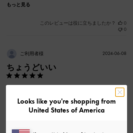
もっと見る
このレビューは役に立ちましたか？
0
0
公
2024-06-08
ご利用者様
開
ちょうどいい
日
かわいい！
たくさん入らないけど、
Looks like you're shopping from
スーパー行くだけの時とかにちょうどいい
United States of America
|
サイズ:
その他（シューズ以外）
カラー:
ブラック系
デザイン