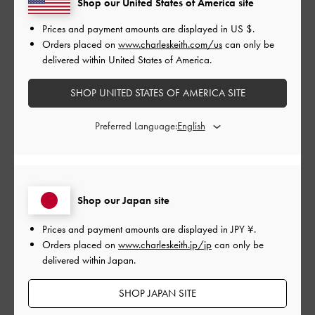
Shop our United States of America site
とてもよかった
Prices and payment amounts are displayed in
US $
.
品質
Orders placed on
www.charleskeith.com/us
can only be
delivered within United States of America.
とてもよかった
SHOP UNITED STATES OF AMERICA SITE
もっと見る
Preferred Language:
このレビューは役に立ちましたか？
0
0
Shop our Japan site
公
2024-06-05
ご利用者様
Prices and payment amounts are displayed in
JPY ¥
.
開
Orders placed on
www.charleskeith.jp/jp
can only be
高見えします！
日
delivered within Japan.
SHOP JAPAN SITE