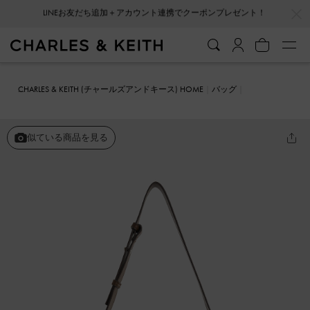
…
…
会員登録＋ニュースレター登録で10%OFFクーポンプレゼント！
CHARLES & KEITH (チャールズアンドキース) HOME
バッグ
ショルダーバッグ
Nasrin ナスリン ジオメトリックショルダーバッ
グ
似ている商品を見る