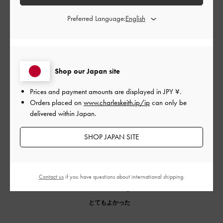
ミュールどちらも可愛くてサイ
Preferred Language:
ズもイメージ通りでした。 カバ
Shop our Japan site
初めてこのブランドのカバンを購入しました。発送から梱包ま
でとても丁寧でした。バッグとミュールどちらも可愛くてサイ
Prices and payment amounts are displayed in
JPY ¥
.
ズもイメージ通りでした。
Orders placed on
www.charleskeith.jp/jp
can only be
カバンも使いやすくまた別のバッグも購入したいです。
delivered within Japan.
|
サイズ:
39/24.5cm
カラー:
ブラック系
SHOP JAPAN SITE
デザイン
とてもよかった
Contact us
if you have questions about international shipping.
品質
とてもよかった