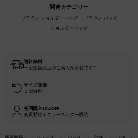
関連カテゴリー
ブラウン ショルダーバッグ
ブラウン バッグ
ショルダーバッグ
送料無料
一定金額以上のご購入が必要です*
サイズ交換
１回無料
初回購入10%OFF
会員登録＋ニュースレター購読
新着商品
シューズ
バッグ
財布
ファッシ