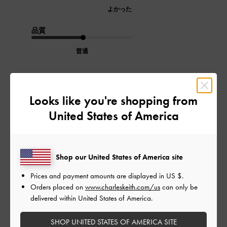
よかった
品質
普通
もっと見る
Looks like you're shopping from
このレビューは役に立ちましたか？
0
United States of America
0
Shop our United States of America site
公
2026-05-26
ご利用者様
開
Prices and payment amounts are displayed in
US $
.
初めてこのブランドのカバンを
日
Orders placed on
www.charleskeith.com/us
can only be
delivered within United States of America.
購入しました。発送から梱包ま
でとても丁寧でした。バッグと
SHOP UNITED STATES OF AMERICA SITE