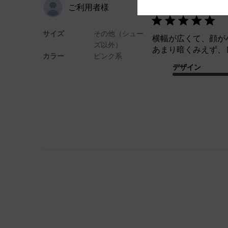
ちょうど良
ご利用者様
サイズ
その他（シュー
横幅が広くて、顔が
ズ以外）
あまり暗くみえず、
カラー
ピンク系
デザイン