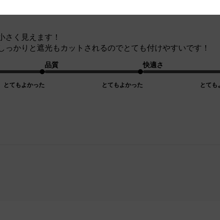
い大きさです！
小さく見えます！
しっかりと遮光もカットされるのでとても付けやすいです！
品質
快適さ
とてもよかった
とてもよかった
とても