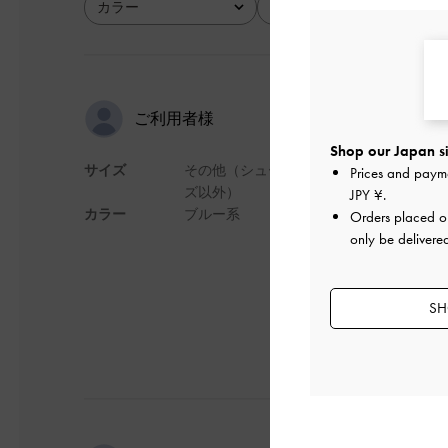
カラー
サイズ
全て
全て
カッコいい
ご利用者様
Shop our Japan si
サイズ
その他（シュー
Prices and paym
横長のレンズが好き
ズ以外）
JPY ¥
.
お洒落です。
カラー
ブルー系
Orders placed 
デザイン
only be delivere
SH