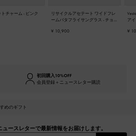
ットチャーム
-
ピンク
リサイクルアセテート ワイドフレ
Ve
ームバタフライサングラス
-
チョー
アイ
ク
¥ 10,900
¥ 1
初回購入10%OFF
会員登録＋ニュースレター購読
すめのギフト
ニュースレターで最新情報をお届けします。​