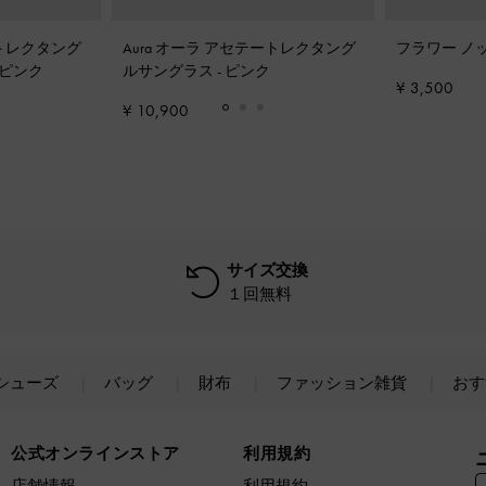
ートレクタング
Aura オーラ アセテートレクタング
フラワー ノ
ピンク
ルサングラス
-
ピンク
¥ 3,500
¥ 10,900
サイズ交換
１回無料
シューズ
バッグ
財布
ファッション雑貨
おす
公式オンラインストア
利用規約
店舗情報
利用規約