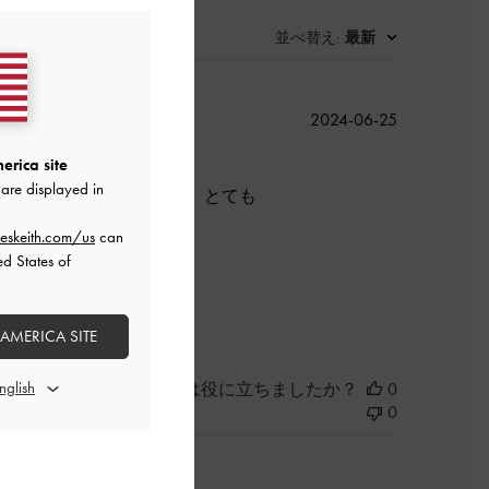
並べ替え
最新
:
公
2024-06-25
開
erica site
日
are displayed in
通り。めずらしい色味で、とても
eskeith.com/us
can
ed States of
よかった
 AMERICA SITE
このレビューは役に立ちましたか？
0
0