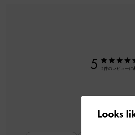
5
2件のレビューに
Looks l