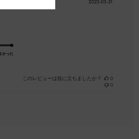
公
2023-05-31
開
日
よかった
このレビューは役に立ちましたか？
0
0