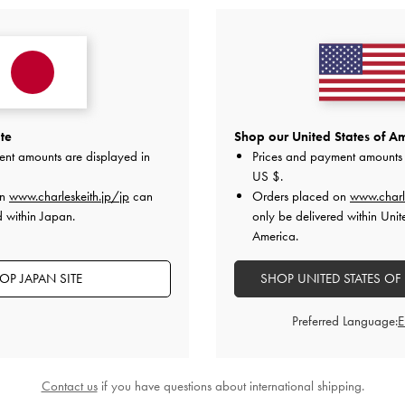
デザイン
品質
快適さ
全て
全て
全て
！
te
Shop our United States of Am
ent amounts are displayed in
Prices and payment amounts 
なので購入。大きさも形も良いし、軽いのも良い。水色は画像
US $
.
on
www.charleskeith.jp/jp
can
Orders placed on
www.charl
品質
快適さ
d within Japan.
only be delivered within Unit
America.
とてもよかった
とてもよかった
OP JAPAN SITE
SHOP UNITED STATES OF
Preferred Language:
Contact us
if you have questions about international shipping.