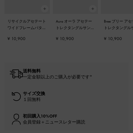
リサイクルアセテート
Aura オーラ アセテー
Bree ブリー ア
ワイドフレームバタフ
トレクタングルサング
トレクタングル
ライサングラス
-
ティ
ラス
-
ティール
ラス
-
ティール
¥ 10,900
¥ 10,900
¥ 10,900
ール
送料無料
一定金額以上のご購入が必要です*
サイズ交換
１回無料
初回購入10%OFF
会員登録＋ニュースレター購読