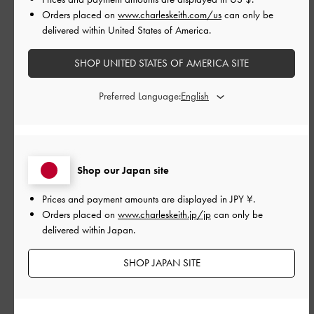
Orders placed on
www.charleskeith.com/us
can only be
|
サイズ:
その他（シューズ以外）
カラー:
ブルー系
delivered within United States of America.
デザイン
SHOP UNITED STATES OF AMERICA SITE
とてもよかった
Preferred Language:
品質
とてもよかった
Shop our Japan site
もっと見る
Prices and payment amounts are displayed in
JPY ¥
.
Orders placed on
www.charleskeith.jp/jp
can only be
このレビューは役に立ちましたか？
0
delivered within Japan.
0
SHOP JAPAN SITE
公
2023-05-31
ご利用者様
開