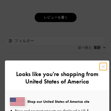
レビューを書く
フィルター
並べ替え
最新
:
公
2024-06-25
ご利用者様
Looks like you're shopping from
開
カッコいい！
日
United States of America
横長のレンズが好きなので購入。大きさも形も良いし、軽いの
Shop our United States of America site
も良い。水色は画像通り。めずらしい色味で、とてもお洒落で
Prices and payment amounts are displayed in
US $
.
す。