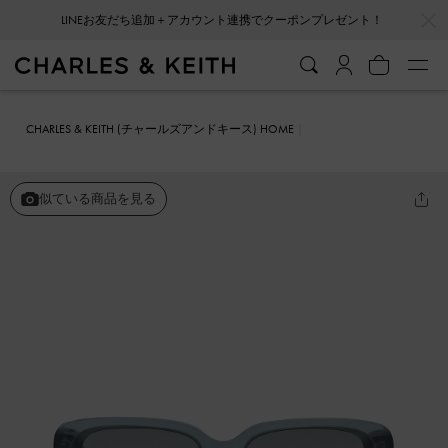
…
…
LINEお友だち追加＋アカウント連携でクーポンプレゼント！
CHARLES & KEITH (チャールズアンドキース) HOME
ファッション雑貨
サングラス
レクタンギュラー アセテートサング
ラス
似ている商品を見る