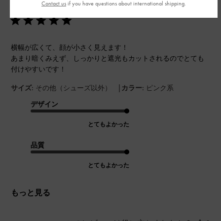
ちょうど良い大きさです！
Contact us
if you have questions about international shipping.
日
横幅が広くて、顔が小さく見えます！
あまり暗くみえず、しっかりと遮光もカットされるのでとても
付けやすいです！
|
サイズ:
その他（シューズ以外）
カラー:
ピンク系
デザイン
とてもよかった
品質
とてもよかった
もっと見る