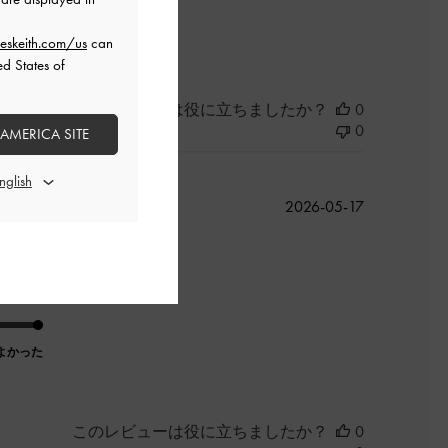
よかった
eskeith.com/us
can
ed States of
このレビューは役に立ちましたか？
0
0
 AMERICA SITE
公
2026-05-17
開
日
よかった
このレビューは役に立ちましたか？
0