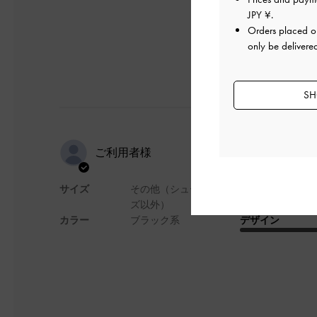
JPY ¥
.
Orders placed 
only be delivere
SH
とても気に
ご利用者様
サイズ
その他（シュー
色もデザインも上品
ズ以外）
カラー
ブラック系
デザイン