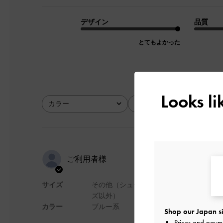
デザイン
品質
とてもよかった
Looks l
カラー
サイズ
全て
全て
おすすめで
ご利用者様
サイズ
その他（シュー
デザインがとても可
ズ以外）
早く、満足していま
カラー
ブルー系
Shop our Japan si
デザイン
Prices and paym