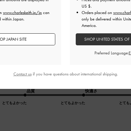
US $
.
とてもよかった
とてもよかった
とても
on
www.charleskeith.jp/jp
can
Orders placed on
www.charl
d within Japan.
only be delivered within Unit
America.
OP JAPAN SITE
SHOP UNITED STATES OF
Preferred Language:
入りました！
Contact us
if you have questions about international shipping.
で、とても満足しています。毎日使いたくなる財布です！
品質
快適さ
とてもよかった
とてもよかった
とても