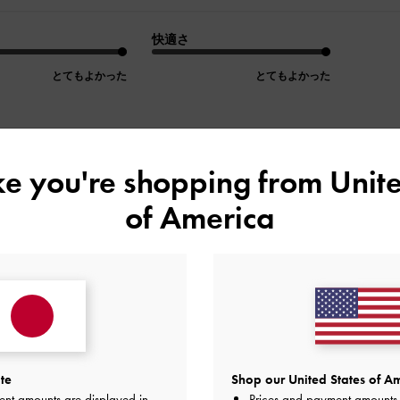
快適さ
とてもよかった
とてもよかった
ike you're shopping from
Unite
デザイン
品質
快適さ
全て
全て
全て
of America
す
愛くて、サイズもちょうど良いです。作りもしっかりしていて
す。ありがとうございました。
te
Shop our United States of Am
品質
快適さ
ent amounts are displayed in
Prices and payment amounts 