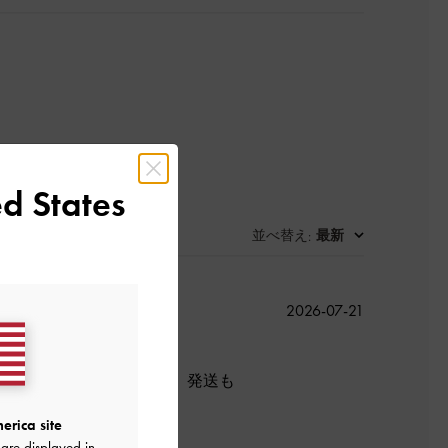
d States
並べ替え
最新
:
公
2026-07-21
開
日
、とても気に入りました。発送も
erica site
are displayed in