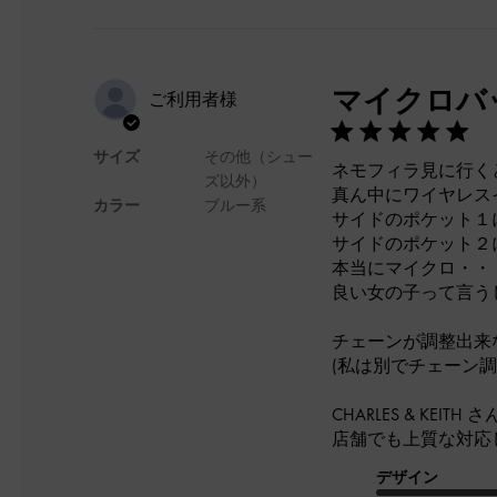
マイクロバ
ご利用者様
サイズ
その他（シュー
ネモフィラ見に行く
ズ以外）
真ん中にワイヤレス
カラー
ブルー系
サイドのポケット１
サイドのポケット２
本当にマイクロ・・
良い女の子って言う
チェーンが調整出来
(私は別でチェーン
CHARLES & KE
店舗でも上質な対応
デザイン