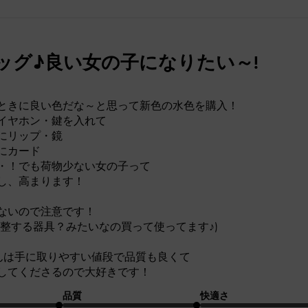
ッグ♪良い女の子になりたい～!
ときに良い色だな～と思って新色の水色を購入！
イヤホン・鍵を入れて
にリップ・鏡
にカード
・！でも荷物少ない女の子って
し、高まります！
ないので注意です！
調整する器具？みたいなの買って使ってます♪)
ITH さんは手に取りやすい値段で品質も良くて
してくださるので大好きです！
品質
快適さ