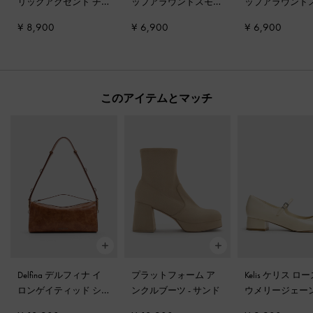
リックアクセント チ
ップアラウンドスモー
ップアラウンド
ェーンストラップウォ
ルウォレット
-
チョコ
ルウォレット
-
¥ 8,900
¥ 6,900
¥ 6,900
レット
-
プラム
レート
ク
このアイテムとマッチ
Delfina デルフィナ イ
プラットフォーム ア
Kelis ケリス ローズボ
ロンゲイティッド シ
ンクルブーツ
-
サンド
ウメリージェー
ョルダーバッグ
-
ディ
プス
-
ベージュ