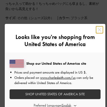
っちゃ入って助かる！ちっちゃめバッグにも収まるし、素材が
良いから高見えする！
|
サイズ:
その他（シューズ以外）
カラー:
ブラック系
デザイン
Looks like you're shopping from
とてもよかった
United States of America
品質
とてもよかった
Shop our United States of America site
もっと見る
Prices and payment amounts are displayed in
US $
.
Orders placed on
www.charleskeith.com/us
can only be
delivered within United States of America.
このレビューは役に立ちましたか？
0
0
SHOP UNITED STATES OF AMERICA SITE
Preferred Language: