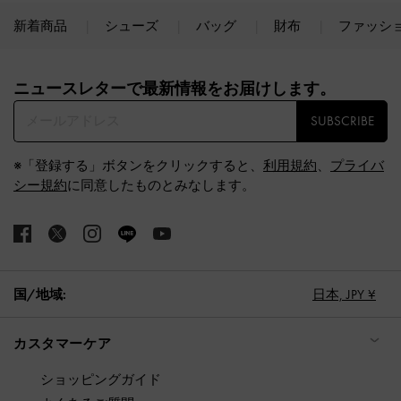
新着商品
シューズ
バッグ
財布
ファッシ
Site footer
ニュースレターで最新情報をお届けします。​
SUBSCRIBE
※「登録する」ボタンをクリックすると、
利用規約
、
プライバ
シー規約
に同意したものとみなします。
国/地域:
日本,
JPY ¥
カスタマーケア
ショッピングガイド