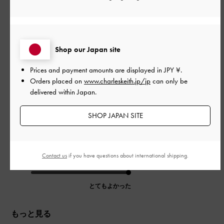
公
2026-04-19
ご利用者様
開
小さいくて使いやすい！
日
Shop our Japan site
お札、カードが問題なく入り、小銭も取り出しやすいのに小さ
Prices and payment amounts are displayed in
JPY ¥
.
くて使いやすいです！！
Orders placed on
www.charleskeith.jp/jp
can only be
シックな色に金のロゴが映えて可愛いです♡
delivered within Japan.
|
サイズ:
その他（シューズ以外）
カラー:
ブラウン系
SHOP JAPAN SITE
デザイン
とてもよかった
Contact us
if you have questions about international shipping.
品質
とてもよかった
もっと見る