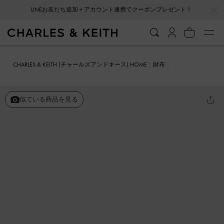
…
…
会員登録＋ニュースレター登録で10%OFFクーポンプレゼント！
CHARLES & KEITH (チャールズアンドキース) HOME
財布
カードホルダー
トップジップ スモールウォレット
似ている商品を見る