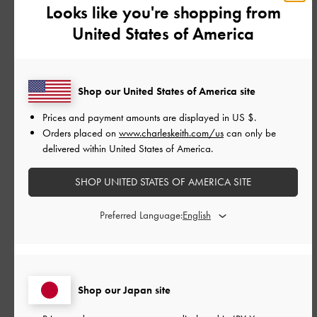
Looks like you're shopping from
United States of America
もっと見る
フィルター
Shop our United States of America site
並べ替え
最新
:
Prices and payment amounts are displayed in
US $
.
Orders placed on
www.charleskeith.com/us
can only be
delivered within United States of America.
公
2024-03-21
ご利用者様
SHOP UNITED STATES OF AMERICA SITE
開
オフィスにも結婚式にも◎
日
Preferred Language:
とってもかわいいです。メッシュも網目がすごい細かいので高
級感があって、結婚式にも履いていけます。
Shop our Japan site
履き心地も良さです。