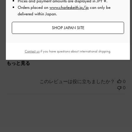
|
Prices and payment amounts are displayed in
JPY ¥
.
サイズ:
37/23.5cm
カラー:
ブラック系
Orders placed on
www.charleskeith.jp/jp
can only be
デザイン
delivered within Japan.
とてもよかった
SHOP JAPAN SITE
品質
とてもよかった
Contact us
if you have questions about international shipping.
もっと見る
このレビューは役に立ちましたか？
0
0