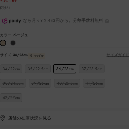
50% OFF
(税込)
なら月々¥ 2,483円から。分割手数料無料
カラー:
ベージュ
サイズ:
36/23cm
サイズガイド
残りわずか
34/22cm
35/22.5cm
36/23cm
37/23.5cm
38/24.5cm
39/25cm
40/25.5cm
41/26cm
42/27cm
店舗の在庫状況を見る