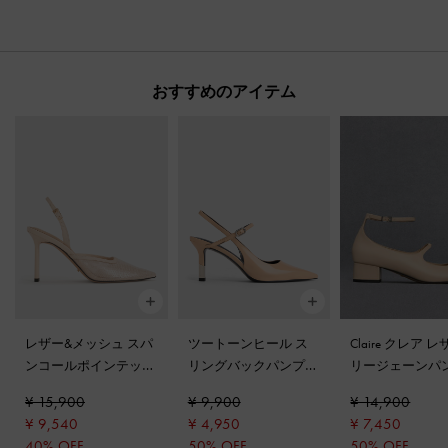
おすすめのアイテム
レザー&メッシュ スパ
ツートーンヒール ス
Claire クレア 
ンコールポインテッド
リングバックパンプス
リージェーンパ
トゥスリングバックパ
-
ヌード
-
ベージュ
¥ 15,900
¥ 9,900
¥ 14,900
ンプス
-
ヌード
¥ 9,540
¥ 4,950
¥ 7,450
40% OFF
50% OFF
50% OFF