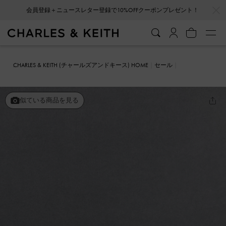
…
…
会員登録＋ニュースレター登録で10%OFFクーポンプレゼント！
CHARLES & KEITH (チャールズアンドキース) HOME
セール
シューズ
パンプス
メッシュ キトゥンヒールパンプス
似ている商品を見る