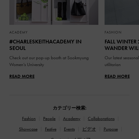
ACADEMY
FASHION
#CHARLESKEITHACADEMY IN
FALL WINTER
SEOUL
WANDER WIL
Check out our pop-up booth at Sookmyung
Our latest seasonal 
Women’s University
utilitarian
READ MORE
READ MORE
カテゴリー検索:
Fashion
People
Academy
Collaborations
Showcase
Festive
Events
ビデオ
Purpose