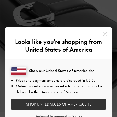
Looks like you're shopping from
United States of America
Shop our United States of America site
Prices and payment amounts are displayed in
US $
.
Orders placed on
www.charleskeith.com/us
can only be
delivered within United States of America.
SHOP UNITED STATES OF AMERICA SITE
Preferred Language: