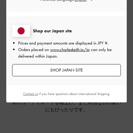
Original Saddle Bag
Shop our Japan site
Prices and payment amounts are displayed in
JPY ¥
.
すべての始まりとなったオリジナルバッグ。 The
Orders placed on
www.charleskeith.jp/jp
can only be
Gabine saddle bagはCHARLES & KEITHファミリーのア
delivered within Japan.
イコンとなり、今や世界中のファッショニスタのお
気に入りです。このモダンクラシックなデザインの
SHOP JAPAN SITE
レザー素材は、柔らかく滑らかな触感で、長く愛用
できる作りになっています。光沢のあるゴールドト
ーンのハードウェアに、馬蹄がモチーフのバック
Contact us
if you have questions about international shipping.
ル。これらのバッグはシンプルな高級感があり、日
常のコーディネートを格上げ、また特別な日の装い
にもぴったりです。