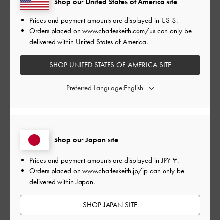
Shop our United States of America site
とてもよかった
Prices and payment amounts are displayed in
US $
.
品質
Orders placed on
www.charleskeith.com/us
can only be
delivered within United States of America.
とてもよかった
SHOP UNITED STATES OF AMERICA SITE
もっと見る
Preferred Language:
このレビューは役に立ちましたか？
0
0
Shop our Japan site
公
2024-06-05
ご利用者様
Prices and payment amounts are displayed in
JPY ¥
.
開
Orders placed on
www.charleskeith.jp/jp
can only be
高見えします！
日
delivered within Japan.
SHOP JAPAN SITE