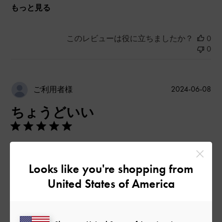
もっと見る
このレビューは役に立ちましたか？
0
0
公
2024-06-08
ご利用者様
開
ちょうどいい
日
かわいい！
たくさん入らないけど、
Looks like you're shopping from
スーパー行くだけの時とかにちょうどいい
United States of America
|
サイズ:
その他（シューズ以外）
カラー:
ブラック系
デザイン