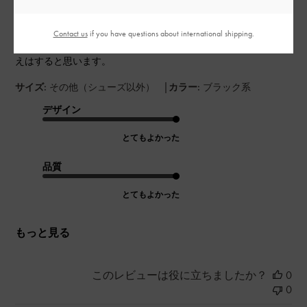
予想はしていましたが、やはり小さいです。
かなり小さめのお財布を持たないとスマホやミニタオルを一緒
に持つのは難しいかもしれません。
Contact us
if you have questions about international shipping.
でも、しっかりとしたクッション生地なので、間違いなく高見
えはすると思います。
|
サイズ:
その他（シューズ以外）
カラー:
ブラック系
デザイン
とてもよかった
品質
とてもよかった
もっと見る
このレビューは役に立ちましたか？
0
0