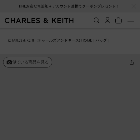
…
…
会員登録＋ニュースレター登録で10%OFFクーポンプレゼント！
CHARLES & KEITH (チャールズアンドキース) HOME
バッグ
ショルダーバッグ
Arwen アルウェン キルトショルダーバッグ
似ている商品を見る