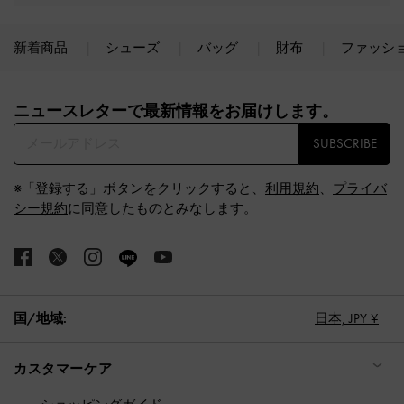
新着商品
シューズ
バッグ
財布
ファッシ
Site footer
ニュースレターで最新情報をお届けします。​
SUBSCRIBE
※「登録する」ボタンをクリックすると、
利用規約
、
プライバ
シー規約
に同意したものとみなします。
国/地域:
日本,
JPY ¥
カスタマーケア