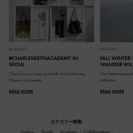
ACADEMY
FASHION
#CHARLESKEITHACADEMY IN
FALL WINTER
SEOUL
WANDER WIL
Check out our pop-up booth at Sookmyung
Our latest seasonal 
Women’s University
utilitarian
READ MORE
READ MORE
カテゴリー検索:
Fashion
People
Academy
Collaborations