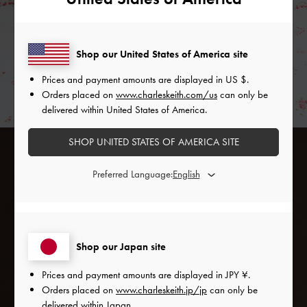
Shop our United States of America site
Prices and payment amounts are displayed in
US $
.
Orders placed on
www.charleskeith.com/us
can only be
delivered within United States of America.
SHOP UNITED STATES OF AMERICA SITE
Preferred Language:
Shop our Japan site
Prices and payment amounts are displayed in
JPY ¥
.
Orders placed on
www.charleskeith.jp/jp
can only be
delivered within Japan.