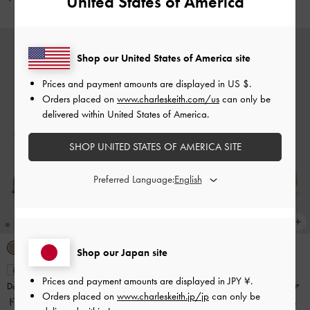
United States of America
Shop our United States of America site
Prices and payment amounts are displayed in
US $
.
Orders placed on
www.charleskeith.com/us
can only be
delivered within United States of America.
SHOP UNITED STATES OF AMERICA SITE
Preferred Language:
Shop our Japan site
再入荷
再入荷
Prices and payment amounts are displayed in
JPY ¥
.
Darra ダラ フォースエードリジッ
Bergen ベルゲン テクスチャーファ
Orders placed on
www.charleskeith.jp/jp
can only be
ドソールスニーカー
-
ベージュ
ートリムバックルプラットフォー