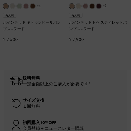
+4
+3
再入荷
再入荷
ポインテッド キトゥンヒールパン
ポインテッドトゥ スティレットパ
プス
-
ヌード
ンプス
-
ヌード
¥ 7,500
¥ 7,900
送料無料
一定金額以上のご購入が必要です*
サイズ交換
１回無料
初回購入10%OFF
会員登録＋ニュースレター購読