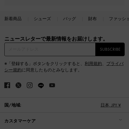
新着商品
シューズ
バッグ
財布
ファッシ
Site footer
ニュースレターで最新情報をお届けします。​
SUBSCRIBE
※「登録する」ボタンをクリックすると、
利用規約
、
プライバ
シー規約
に同意したものとみなします。
国/地域:
日本,
JPY ¥
カスタマーケア