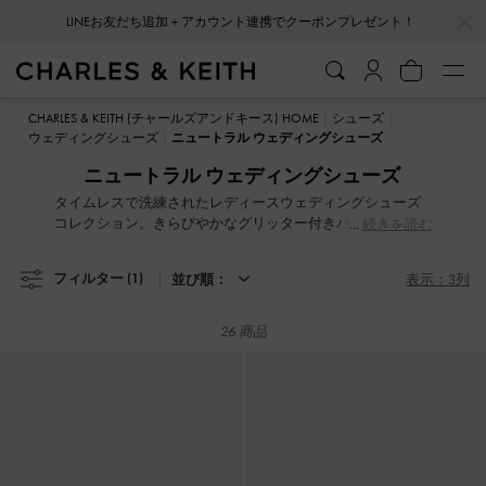
…
…
会員登録＋ニュースレター登録で10%OFFクーポンプレゼント！
LINEお友だち追加＋アカウント連携でクーポンプレゼント！
会員登録＋ニュースレター登録で10%OFFクーポンプレゼント！
CHARLES & KEITH (チャールズアンドキース) HOME
シューズ
ウェディングシューズ
ニュートラル ウェディングシューズ
ニュートラル ウェディングシューズ
タイムレスで洗練されたレディースウェディングシューズ
コレクション。きらびやかなグリッター付きパンプスか
続きを読む
ら、ビーズで飾られたサテンミュールまで、素晴らしいブ
ライダル、ウェディングゲストのコーディネートにぴった
フィルター
(1)
並び順：
表示：3列
りの一足を取り揃えています。魅力的なウェディングヒー
ルで、グラマラスなエントランスを演出し、完璧なアウト
フィットの仕上げとして華を添えましょう。
26 商品