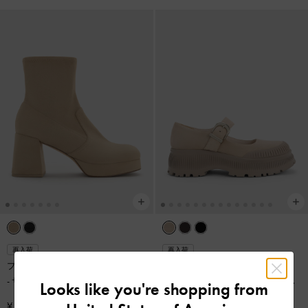
再入荷
再入荷
プラットフォーム アンクルブーツ
Darra ダラ フォースエードリジッ
-
サンド
ドソールプラットフォームメリー
Looks like you're shopping from
ジェーン
-
ベージュ
¥ 12,900
¥ 11,900